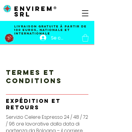
ENVIREM®
SRL
Livraison GRATUITE À PARTIR DE
100 EUROS, nationale et
internationale
Se connecter
TERMES ET
CONDITIONS
Expédition et
retours
Servizio Celere Espresso 24 / 48 / 72
/ 96 ore lavorative dalla data di
partenza da Bologna – il corriere