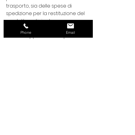
trasporto, sia delle spese di
spedizione per la restituzione del
prodotto anticipate
dall’acquirente, secondo le tariffe
Phone
Email
correnti applicate dalle poste
italiane. Il riaccredito avverrà
tempestivamente e comunque
non oltre 30 (trenta) giorni dalla
data di reso del prodotto al
fornitore.
Modes de paiement
Modes de paiement
PayPal
Système de paiement très simple
et sécurisé qui nous permet