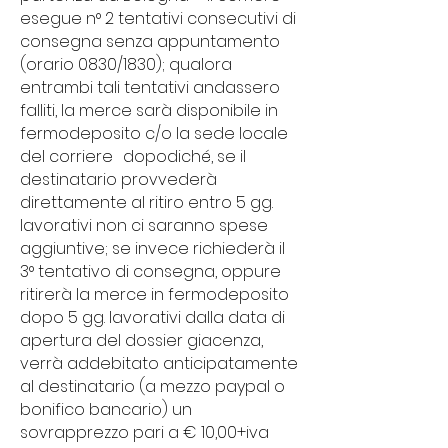
esegue n° 2 tentativi consecutivi di
consegna senza appuntamento
(orario 0830/1830); qualora
entrambi tali tentativi andassero
falliti, la merce sarà disponibile in
fermodeposito c/o la sede locale
del corriere dopodiché, se il
destinatario provvederà
direttamente al ritiro entro 5 gg.
lavorativi non ci saranno spese
aggiuntive; se invece richiederà il
3° tentativo di consegna, oppure
ritirerà la merce in fermodeposito
dopo 5 gg. lavorativi dalla data di
apertura del dossier giacenza,
verrà addebitato anticipatamente
al destinatario (a mezzo paypal o
bonifico bancario) un
sovrapprezzo pari a € 10,00+iva