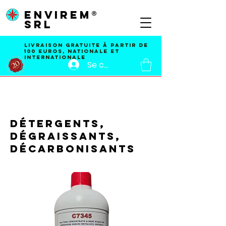
ENVIREM®
SRL
Livraison GRATUITE À PARTIR DE
100 EUROS, nationale et
internationale
Se connecter
Détergents,
dégraissants,
décarbonisants