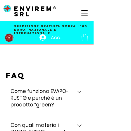
ENVIREM®
SRL
Spedizione GRATUITA SOPRA I 100
EURO, nazionale e
internazionale
Accedi
FAQ
Come funziona EVAPO-
RUST® e perché è un
prodotto “green?
1. EVAPO-RUST® é il prodotto
“green” per eccellenza perché
Con quali materiali