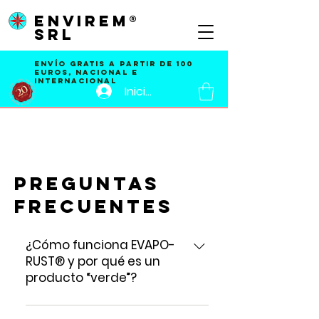
ENVIREM®
SRL
Envío GRATIS a partir de 100
EUROS, nacional e
internacional
Iniciar sesión
Preguntas
frecuentes
¿Cómo funciona EVAPO-
RUST® y por qué es un
producto “verde”?
1. EVAPO-RUST® Es el producto