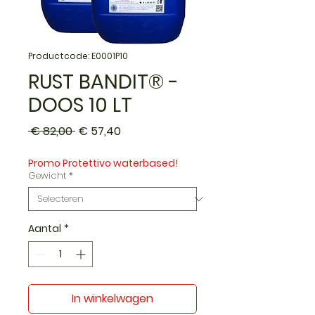
Productcode: E0001P10
RUST BANDIT® -
DOOS 10 LT
Normale
Verkoopprijs
 € 82,00 
€ 57,40
prijs
Promo Protettivo waterbased!
Gewicht
*
Aantal
*
In winkelwagen