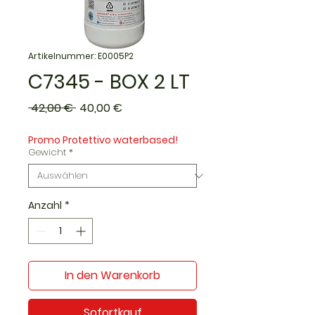
Artikelnummer: E0005P2
C7345 - BOX 2 LT
Standardpreis
Sale-
 42,00 € 
40,00 €
Preis
Promo Protettivo waterbased!
Gewicht
*
Anzahl
*
In den Warenkorb
Sofortkauf