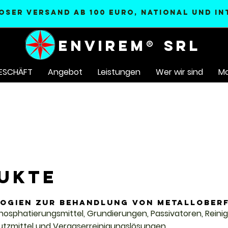
OSER Versand AB 100 EURO, national und i
ENVIREM® SRL
ESCHÄFT
Angebot
Leistungen
Wer wir sind
Mo
UKTE
ogien zur Behandlung von Metallober
osphatierungsmittel, Grundierungen, Passivatoren, Reinige
utzmittel und Vergaserreinigungslösungen.