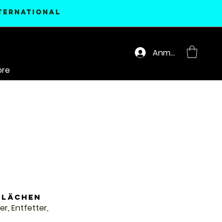
nternational
Anmelden
re
flächen
r, Entfetter,