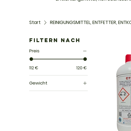
Start
REINIGUNGSMITTEL, ENTFETTER, ENT
Filtern nach
Preis
112 €
120 €
Gewicht
18 x 1 lt
5 x 5 Liter
6 x 1 lt